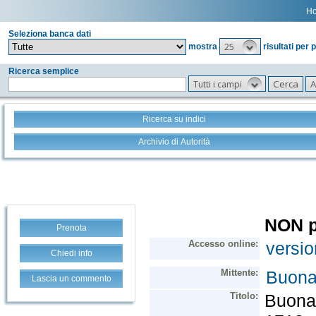
H
Seleziona banca dati
25
mostra
risultati per 
Ricerca semplice
Tutti i campi
Ricerca su indici
Archivio di Autorità
Prenota
Chiedi info
Lascia un commento