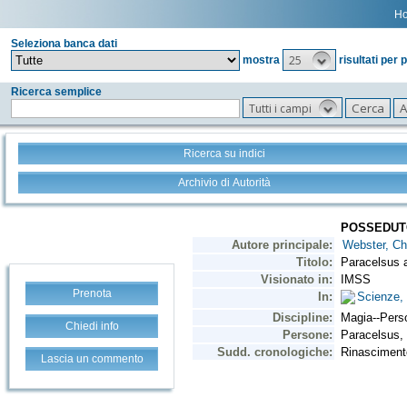
H
Seleziona banca dati
25
mostra
risultati per 
Ricerca semplice
Tutti i campi
Ricerca su indici
Archivio di Autorità
Prenota
Chiedi info
Lascia un commento