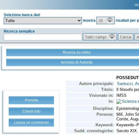
H
Seleziona banca dati
25
mostra
risultati per 
Ricerca semplice
Tutti i campi
Ricerca su indici
Archivio di Autorità
Prenota
Chiedi info
Lascia un commento