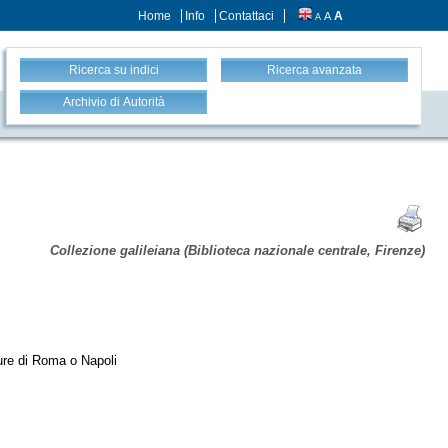
Home
Info
Contattaci
A
A
A
Ricerca su indici
Ricerca avanzata
Archivio di Autorità