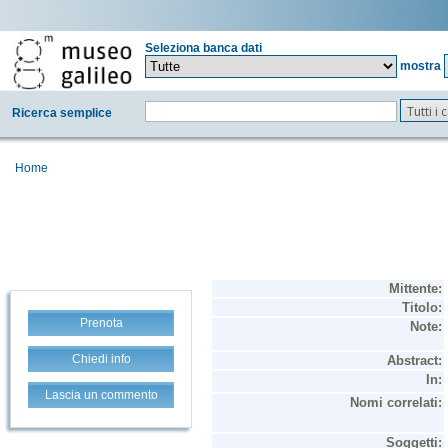
Seleziona banca dati
mostra
Tutti i
Ricerca semplice
Home
Prenota
Chiedi info
Lascia un commento