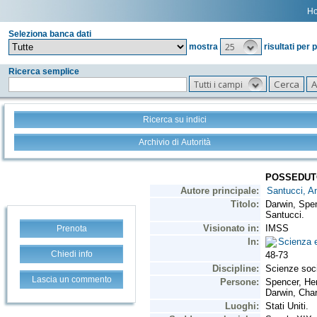
H
Seleziona banca dati
25
mostra
risultati per 
Ricerca semplice
Tutti i campi
Ricerca su indici
Archivio di Autorità
Prenota
Chiedi info
Lascia un commento