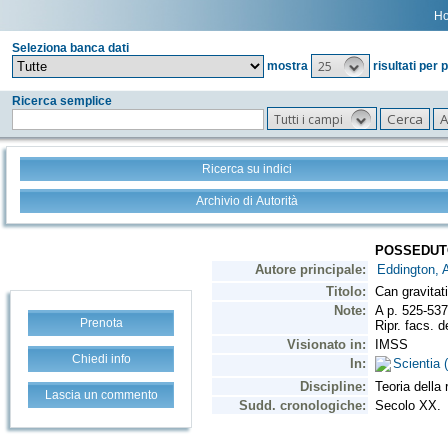
H
Seleziona banca dati
25
mostra
risultati per 
Ricerca semplice
Tutti i campi
Ricerca su indici
Archivio di Autorità
Prenota
Chiedi info
Lascia un commento