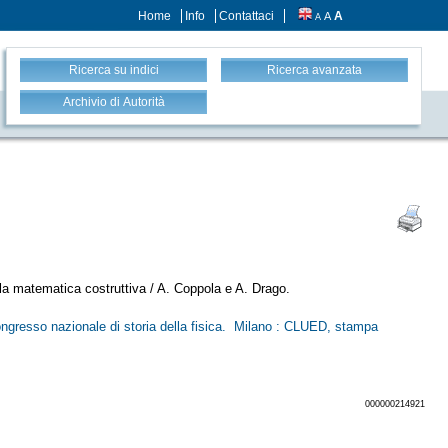
Home
Info
Contattaci
A
A
A
Ricerca su indici
Ricerca avanzata
Archivio di Autorità