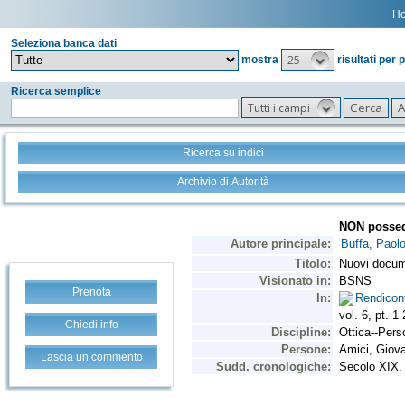
H
Seleziona banca dati
25
mostra
risultati per 
Ricerca semplice
Tutti i campi
Ricerca su indici
Archivio di Autorità
Prenota
Chiedi info
Lascia un commento