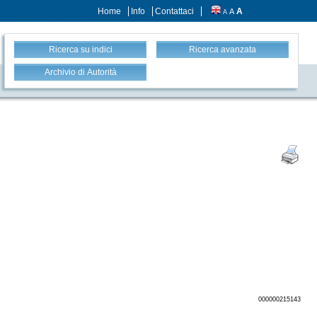
Home
Info
Contattaci
A
A
A
Ricerca su indici
Ricerca avanzata
Archivio di Autorità