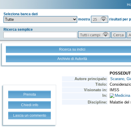
H
Seleziona banca dati
25
mostra
risultati per 
Ricerca semplice
Tutti i campi
Ricerca su indici
Archivio di Autorità
Prenota
Chiedi info
Lascia un commento