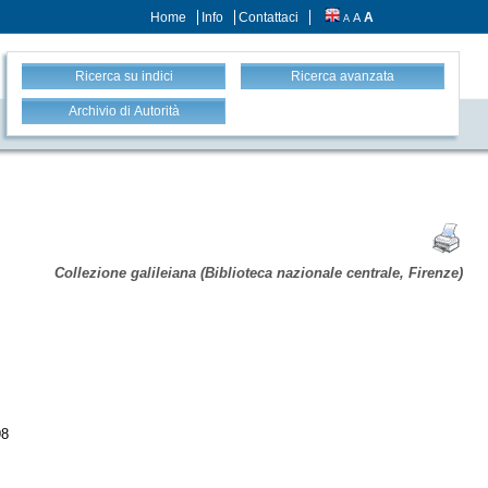
Home
Info
Contattaci
A
A
A
Ricerca su indici
Ricerca avanzata
Archivio di Autorità