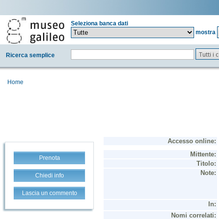
Seleziona banca dati
mostra
Tutti i
Ricerca semplice
Home
Prenota
Chiedi info
Lascia un commento