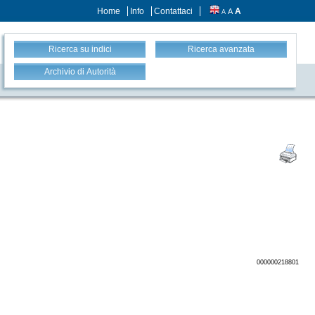
Home
Info
Contattaci
A
A
A
Ricerca su indici
Ricerca avanzata
Archivio di Autorità