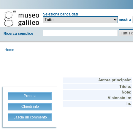
Seleziona banca dati
mostra
Tutti i
Ricerca semplice
Home
Prenota
Chiedi info
Lascia un commento