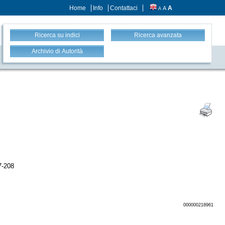
Home
Info
Contattaci
A
A
A
Ricerca su indici
Ricerca avanzata
Archivio di Autorità