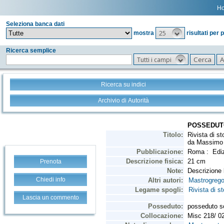
H
Seleziona banca dati
25
mostra
risultati per 
Ricerca semplice
Tutti i campi
Ricerca su indici
Archivio di Autorità
Prenota
Chiedi info
Lascia un commento