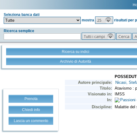
H
Seleziona banca dati
25
mostra
risultati per 
Ricerca semplice
Tutti i campi
Ricerca su indici
Archivio di Autorità
Prenota
Chiedi info
Lascia un commento