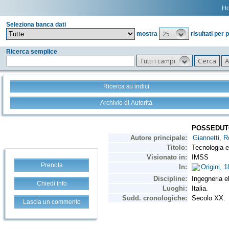
H
Seleziona banca dati
25
mostra
risultati per 
Ricerca semplice
Tutti i campi
Ricerca su indici
Archivio di Autorità
Prenota
Chiedi info
Lascia un commento