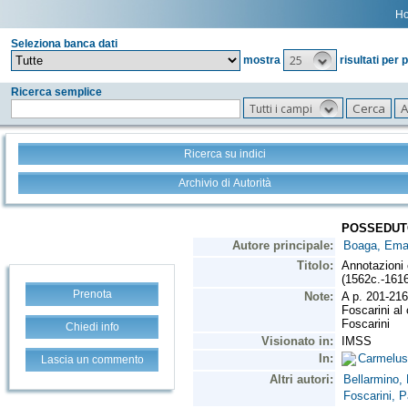
H
Seleziona banca dati
25
mostra
risultati per 
Ricerca semplice
Tutti i campi
Ricerca su indici
Archivio di Autorità
Prenota
Chiedi info
Lascia un commento