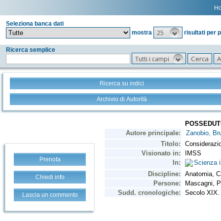
H
Seleziona banca dati
25
mostra
risultati per 
Ricerca semplice
Tutti i campi
Ricerca su indici
Archivio di Autorità
Prenota
Chiedi info
Lascia un commento