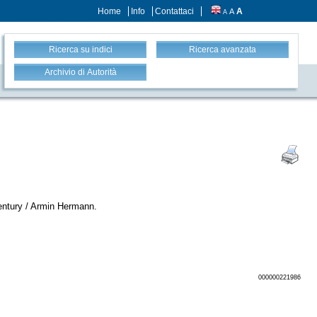
Home
Info
Contattaci
A
A
A
Ricerca su indici
Ricerca avanzata
Archivio di Autorità