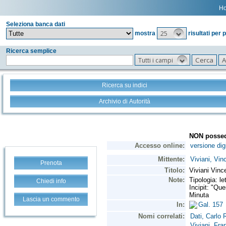
H
Seleziona banca dati
25
mostra
risultati per 
Ricerca semplice
Tutti i campi
Ricerca su indici
Archivio di Autorità
Prenota
Chiedi info
Lascia un commento