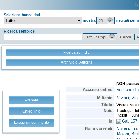
H
Seleziona banca dati
25
mostra
risultati per 
Ricerca semplice
Tutti i campi
Ricerca su indici
Archivio di Autorità
Prenota
Chiedi info
Lascia un commento