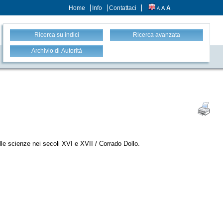
Home
Info
Contattaci
A
A
A
Ricerca su indici
Ricerca avanzata
Archivio di Autorità