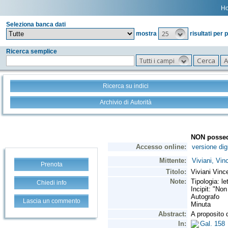
H
Seleziona banca dati
25
mostra
risultati per 
Ricerca semplice
Tutti i campi
Ricerca su indici
Archivio di Autorità
Prenota
Chiedi info
Lascia un commento