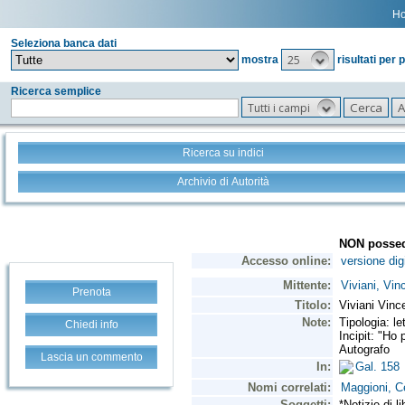
H
Seleziona banca dati
25
mostra
risultati per 
Ricerca semplice
Tutti i campi
Ricerca su indici
Archivio di Autorità
Prenota
Chiedi info
Lascia un commento