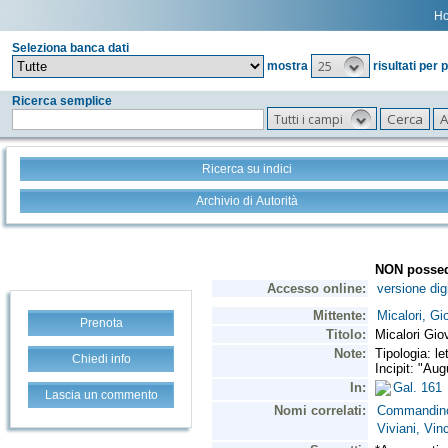
H
Seleziona banca dati
25
mostra
risultati per 
Ricerca semplice
Tutti i campi
Ricerca su indici
Archivio di Autorità
Prenota
Chiedi info
Lascia un commento