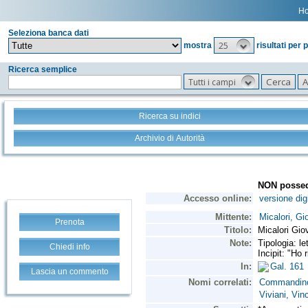
H
Seleziona banca dati
25
mostra
risultati per 
Ricerca semplice
Tutti i campi
Ricerca su indici
Archivio di Autorità
Prenota
Chiedi info
Lascia un commento