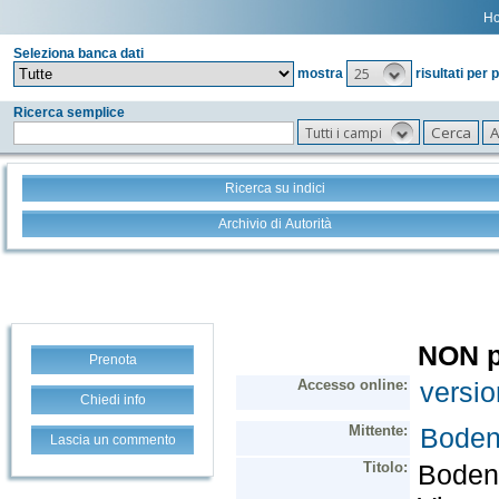
H
Seleziona banca dati
25
mostra
risultati per 
Ricerca semplice
Tutti i campi
Ricerca su indici
Archivio di Autorità
Prenota
Chiedi info
Lascia un commento