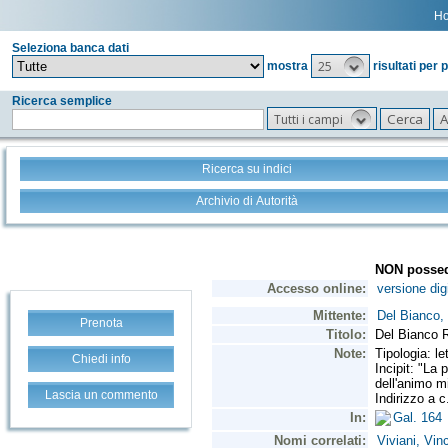
H
Seleziona banca dati
25
mostra
risultati per 
Ricerca semplice
Tutti i campi
Ricerca su indici
Archivio di Autorità
Prenota
Chiedi info
Lascia un commento