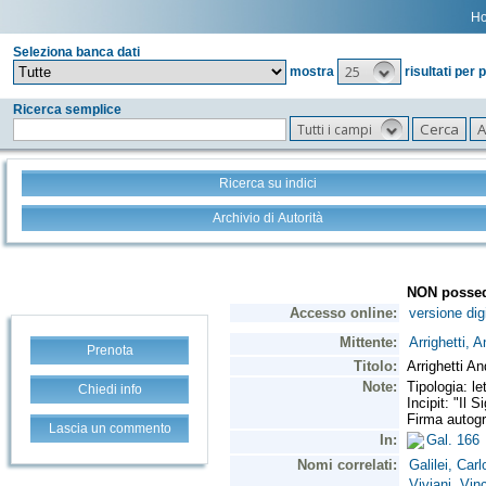
H
Seleziona banca dati
25
mostra
risultati per 
Ricerca semplice
Tutti i campi
Ricerca su indici
Archivio di Autorità
Prenota
Chiedi info
Lascia un commento