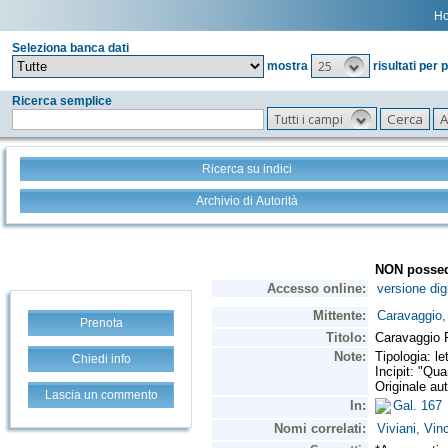
H
Seleziona banca dati
25
mostra
risultati per 
Ricerca semplice
Tutti i campi
Ricerca su indici
Archivio di Autorità
Prenota
Chiedi info
Lascia un commento