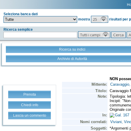
H
Seleziona banca dati
25
mostra
risultati per 
Ricerca semplice
Tutti i campi
Ricerca su indici
Archivio di Autorità
Prenota
Chiedi info
Lascia un commento