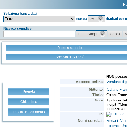
H
Seleziona banca dati
25
mostra
risultati per 
Ricerca semplice
Tutti i campi
Ricerca su indici
Archivio di Autorità
Prenota
Chiedi info
Lascia un commento