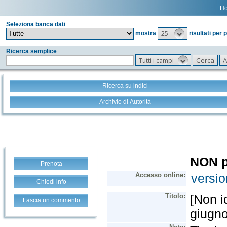
H
Seleziona banca dati
25
mostra
risultati per 
Ricerca semplice
Tutti i campi
Ricerca su indici
Archivio di Autorità
Prenota
Chiedi info
Lascia un commento