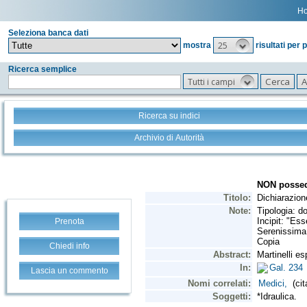
H
Seleziona banca dati
25
mostra
risultati per 
Ricerca semplice
Tutti i campi
Ricerca su indici
Archivio di Autorità
Prenota
Chiedi info
Lascia un commento