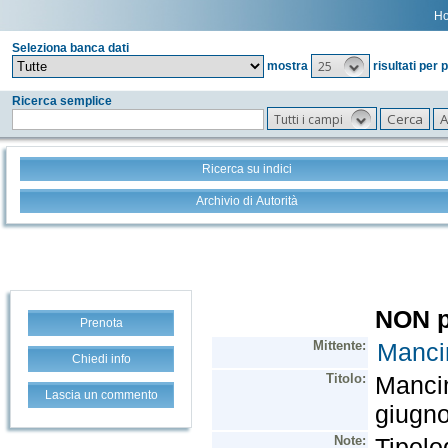
H
Seleziona banca dati
25
mostra
risultati per 
Ricerca semplice
Tutti i campi
Ricerca su indici
Archivio di Autorità
Prenota
Chiedi info
Lascia un commento