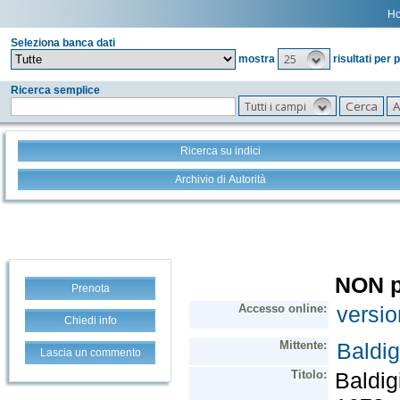
H
Seleziona banca dati
25
mostra
risultati per 
Ricerca semplice
Tutti i campi
Ricerca su indici
Archivio di Autorità
Prenota
Chiedi info
Lascia un commento