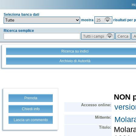
H
Seleziona banca dati
25
mostra
risultati per 
Ricerca semplice
Tutti i campi
Ricerca su indici
Archivio di Autorità
Prenota
Chiedi info
Lascia un commento