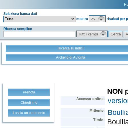
H
Seleziona banca dati
25
mostra
risultati per 
Ricerca semplice
Tutti i campi
Ricerca su indici
Archivio di Autorità
Prenota
Chiedi info
Lascia un commento