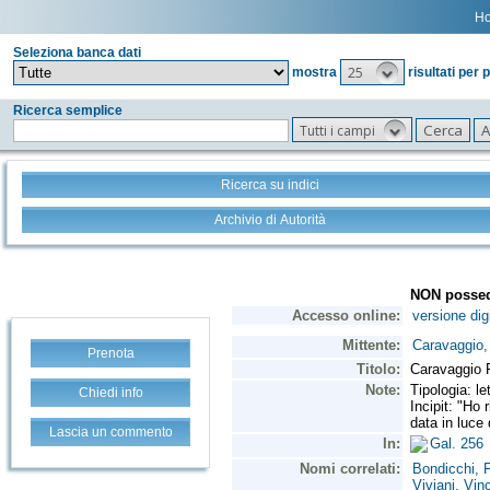
H
Seleziona banca dati
25
mostra
risultati per 
Ricerca semplice
Tutti i campi
Ricerca su indici
Archivio di Autorità
Prenota
Chiedi info
Lascia un commento