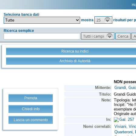
H
Seleziona banca dati
25
mostra
risultati per 
Ricerca semplice
Tutti i campi
Ricerca su indici
Archivio di Autorità
Prenota
Chiedi info
Lascia un commento