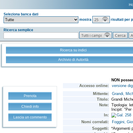
H
Seleziona banca dati
25
mostra
risultati per 
Ricerca semplice
Tutti i campi
Ricerca su indici
Archivio di Autorità
Prenota
Chiedi info
Lascia un commento