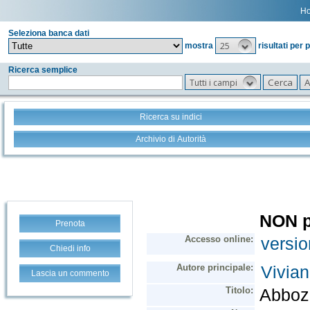
H
Seleziona banca dati
25
mostra
risultati per 
Ricerca semplice
Tutti i campi
Ricerca su indici
Archivio di Autorità
Prenota
Chiedi info
Lascia un commento