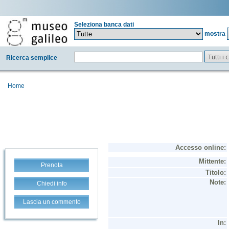
Seleziona banca dati
mostra
Tutti i
Ricerca semplice
Home
Prenota
Chiedi info
Lascia un commento