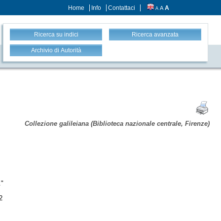
Home
Info
Contattaci
A
A
A
Ricerca su indici
Ricerca avanzata
Archivio di Autorità