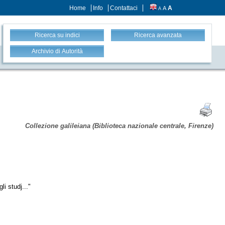
Home
Info
Contattaci
A
A
A
Ricerca su indici
Ricerca avanzata
Archivio di Autorità