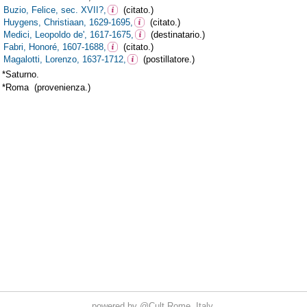
powered by
@Cult
Rome, Italy.