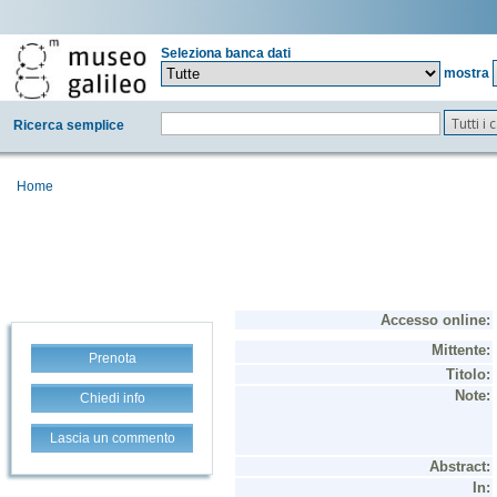
Seleziona banca dati
mostra
Tutti i
Ricerca semplice
Home
Prenota
Chiedi info
Lascia un commento