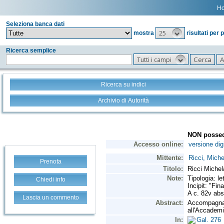
H
Seleziona banca dati
25
mostra
risultati per 
Ricerca semplice
Tutti i campi
Ricerca su indici
Archivio di Autorità
Prenota
Chiedi info
Lascia un commento