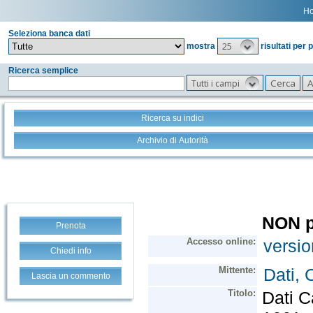
H
Seleziona banca dati
25
mostra
risultati per 
Ricerca semplice
Tutti i campi
Ricerca su indici
Archivio di Autorità
Prenota
Chiedi info
Lascia un commento