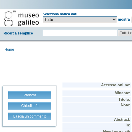
Seleziona banca dati
mostra
Tutti i
Ricerca semplice
Home
Prenota
Chiedi info
Lascia un commento