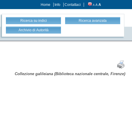
Home
Info
Contattaci
A
A
A
Ricerca su indici
Ricerca avanzata
Archivio di Autorità