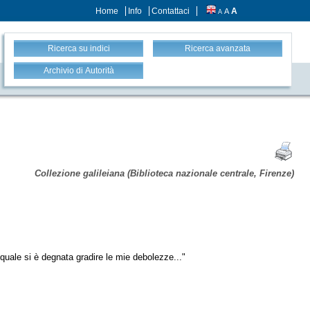
Home
Info
Contattaci
A
A
A
Ricerca su indici
Ricerca avanzata
Archivio di Autorità