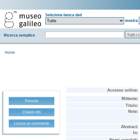
Seleziona banca dati
mostra
Tutti i
Ricerca semplice
Home
Prenota
Chiedi info
Lascia un commento