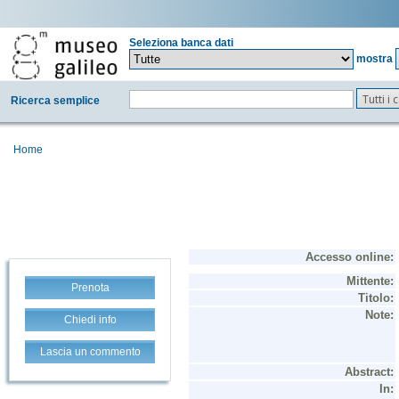
Seleziona banca dati
mostra
Tutti i
Ricerca semplice
Home
Prenota
Chiedi info
Lascia un commento