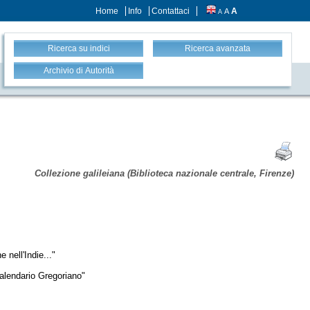
Home
Info
Contattaci
A
A
A
Ricerca su indici
Ricerca avanzata
Archivio di Autorità