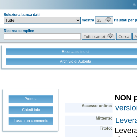
H
Seleziona banca dati
25
mostra
risultati per 
Ricerca semplice
Tutti i campi
Ricerca su indici
Archivio di Autorità
Prenota
Chiedi info
Lascia un commento